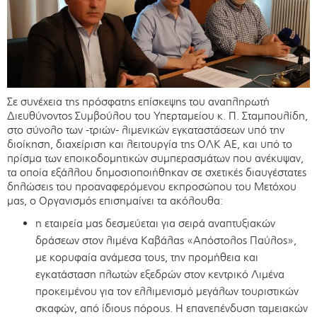
Σε συνέχεια της πρόσφατης επίσκεψης του αναπληρωτή
Διευθύνοντος Συμβούλου του Υπερταμείου κ. Π. Σταμπουλίδη,
στο σύνολο των -τριών- λιμενικών εγκαταστάσεων υπό την
διοίκηση, διαχείριση και λειτουργία της ΟΛΚ ΑΕ, και υπό το
πρίσμα των εποικοδομητικών συμπερασμάτων που ανέκυψαν,
τα οποία εξάλλου δημοσιοποιήθηκαν σε σχετικές διαυγέστατες
δηλώσεις του προαναφερόμενου εκπροσώπου του Μετόχου
μας, ο Οργανισμός επισημαίνει τα ακόλουθα:
η εταιρεία μας δεσμεύεται για σειρά αναπτυξιακών
δράσεων στον λιμένα Καβάλας «Απόστολος Παύλος»,
με κορυφαία ανάμεσα τους, την προμήθεια και
εγκατάσταση πλωτών εξεδρών στον κεντρικό Λιμένα
προκειμένου για τον ελλιμενισμό μεγάλων τουριστικών
σκαφών, από ίδιους πόρους. Η επανεπένδυση ταμειακών