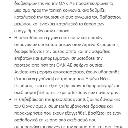
διαθέσιμων της για την ΟΛΚ ΑΕ προσεπικυρώνει το
μέρισμα προς την τοπική κοινωνία, αναβαθμίζει
καταλυτικά την τουριστική φυσιογνωμία του θαλάσσιου
μετώπου και ενισχύει καταλυτικά τα έσοδα των
επαγγελματιών στην περιοχή
Η ολοκλήρωση έργων επισκευών και λοιπών
σημαντικών αποκαταστάσεων στον Λιμένα Κεραμωτής,
διασφαλίζοντας την ακεραιότητα και την ασφάλεια
επιβατών και εμπορευμάτων, σηματοδοτεί την
προτεραιοποίηση της ΟΛΚ ΑΕ σε έργα ουσίας.
Αντίστοιχης μορφής αποκαταστάσεις, έχουν υλοποιηθεί
(ή και διενεργούνται) σε τμήματα του Λιμένα Νέας
Περάμου, ενώ σε εξέλιξη βρίσκονται δρομολογημένοι
σχεδιασμοί βέλτιστης εκμετάλλευσης των παγίων μας.
Η επιβεβαίωση της τρέχουσας αναπτυξιακής δυναμικής
του Οργανισμού, συμπεριλαμβάνοντας δράσεις και
παραχωρήσεις που έχουν εξαγγελθεί, βασίζεται σε έναν
ορθολογικό επιχειρησιακό σχεδιασμό που
συμμορφώνεται αφενός με την νομιμότητα, και αφετέρου