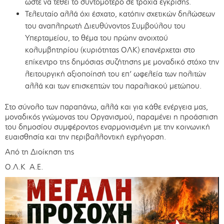
ώστε να τεθεί το συντομότερο σε τροχιά έγκρισης.
Τελευταίο αλλά όχι έσχατο, κατόπιν σχετικών δηλώσεων
του αναπληρωτή Διευθύνοντος Συμβούλου του
Υπερταμείου, το θέμα του πρώην ανοιχτού
κολυμβητηρίου (κυριότητας ΟΛΚ) επανέρχεται στο
επίκεντρο της δημόσιας συζήτησης με μοναδικό στόχο την
λειτουργική αξιοποίησή του επ’ ωφελεία των πολιτών
αλλά και των επισκεπτών του παραλιακού μετώπου.
Στο σύνολο των παραπάνω, αλλά και για κάθε ενέργεια μας,
μοναδικός γνώμονας του Οργανισμού, παραμένει η προάσπιση
του δημοσίου συμφέροντος εναρμονισμένη με την κοινωνική
ευαισθησία και την περιβαλλοντική εγρήγορση.
Από τη Διοίκηση της
Ο.Λ.Κ Α.Ε.