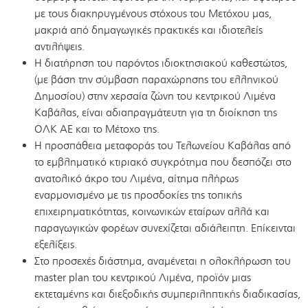
με τους διακηρυγμένους στόχους του Μετόχου μας,
μακριά από δημαγωγικές πρακτικές και ιδιοτελείς
αντιλήψεις.
Η διατήρηση του παρόντος ιδιοκτησιακού καθεστώτος,
(με βάση την σύμβαση παραχώρησης του ελληνικού
Δημοσίου) στην χερσαία ζώνη του κεντρικού Λιμένα
Καβάλας, είναι αδιαπραγμάτευτη για τη διοίκηση της
ΟΛΚ ΑΕ και το Μέτοχο της.
Η προσπάθεια μεταφοράς του Τελωνείου Καβάλας από
το εμβληματικό κτιριακό συγκρότημα που δεσπόζει στο
ανατολικό άκρο του Λιμένα, αίτημα πλήρως
εναρμονισμένο με τις προσδοκίες της τοπικής
επιχειρηματικότητας, κοινωνικών εταίρων αλλά και
παραγωγικών φορέων συνεχίζεται αδιάλειπτη. Επίκεινται
εξελίξεις.
Στο προσεχές διάστημα, αναμένεται η ολοκλήρωση του
master plan του κεντρικού Λιμένα, προϊόν μιας
εκτεταμένης και διεξοδικής συμπεριληπτικής διαδικασίας,