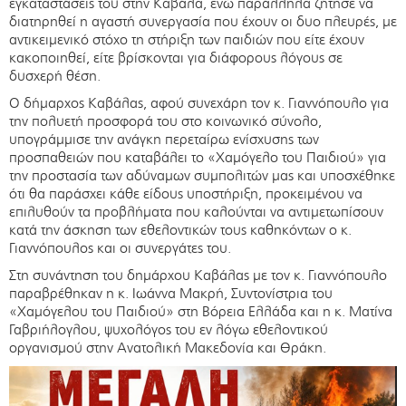
εγκαταστάσεις του στην Καβάλα, ενώ παράλληλα ζήτησε να
διατηρηθεί η αγαστή συνεργασία που έχουν οι δυο πλευρές, με
αντικειμενικό στόχο τη στήριξη των παιδιών που είτε έχουν
κακοποιηθεί, είτε βρίσκονται για διάφορους λόγους σε
δυσχερή θέση.
Ο δήμαρχος Καβάλας, αφού συνεχάρη τον κ. Γιαννόπουλο για
την πολυετή προσφορά του στο κοινωνικό σύνολο,
υπογράμμισε την ανάγκη περεταίρω ενίσχυσης των
προσπαθειών που καταβάλει το «Χαμόγελο του Παιδιού» για
την προστασία των αδύναμων συμπολιτών μας και υποσχέθηκε
ότι θα παράσχει κάθε είδους υποστήριξη, προκειμένου να
επιλυθούν τα προβλήματα που καλούνται να αντιμετωπίσουν
κατά την άσκηση των εθελοντικών τους καθηκόντων ο κ.
Γιαννόπουλος και οι συνεργάτες του.
Στη συνάντηση του δημάρχου Καβάλας με τον κ. Γιαννόπουλο
παραβρέθηκαν η κ. Ιωάννα Μακρή, Συντονίστρια του
«Χαμόγελου του Παιδιού» στη Βόρεια Ελλάδα και η κ. Ματίνα
Γαβριήλογλου, ψυχολόγος του εν λόγω εθελοντικού
οργανισμού στην Ανατολική Μακεδονία και Θράκη.