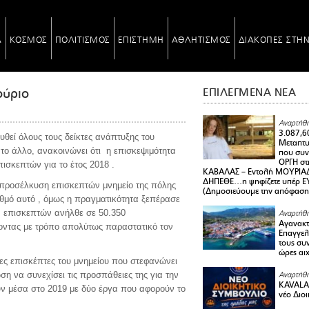
Α
ΚΟΣΜΟΣ
ΠΟΛΙΤΙΣΜΟΣ
ΕΠΙΣΤΗΜΗ
ΑΘΛΗΤΙΣΜΟΣ
ΔΙΑΚΟΠΕΣ ΣΤΗ
ούριο
ΕΠΙΛΕΓΜΕΝΑ ΝΕΑ
Αναρτήθη
3.087,6
εί όλους τους δείκτες ανάπτυξης του
Μεταπτ
 το άλλο, ανακοινώνει ότι η επισκεψιμότητα
που συνε
ΟΡΓΗ στ
ισκεπτών για το έτος 2018 .
ΚΑΒΑΛΑΣ – Εντολή ΜΟΥΡΙΑΔ
ΔΗΠΕΘΕ…η ψηφίζετε υπέρ ΕΥΑ
σε προσέλκυση επισκεπτών μνημείο της πόλης
(Δημοσιεύουμε την απόφαση
ριθμό αυτό , όμως η πραγματικότητα ξεπέρασε
ων επισκεπτών ανήλθε σε 50.350
Αναρτήθη
Αγανακτ
νοντας με τρόπο απολύτως παραστατικό τον
Επαγγελ
τους συν
ώρες αι
άδες επισκέπτες του μνημείου που στεφανώνει
ση να συνεχίσει τις προσπάθειες της για την
Αναρτήθη
KAVALA 
ύν μέσα στο 2019 με δύο έργα που αφορούν το
νέο Διο