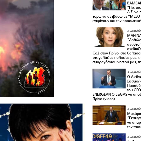
ΒΑΜΒΑΚ
“Πες το
Δ.Σ. να
ευρώ να ανεβάσω τις “ΜΕΣΟΤ
εγκρίνουν και την προσωπικ
Αναρτήθη
ΜΑΝΙΝ
“Δηλώνω
αντίθεσ
σχεδιαζ
Co2 στον Πρίνο, στο θαλάσσ
της γαλάζιας πολιτείας μας, 
σμαραγδένιου νησιού μας, τ
Αναρτήθη
Ο Διεθν
Σεισμολ
Παπαδόπ
του CEO
ENERGEAN OIL&GAS να αποθ
Πρίνο (video)
Αναρτήθη
Μακάριο
“Εκσυγχ
να απαρν
την ταυ
Αναρτήθη