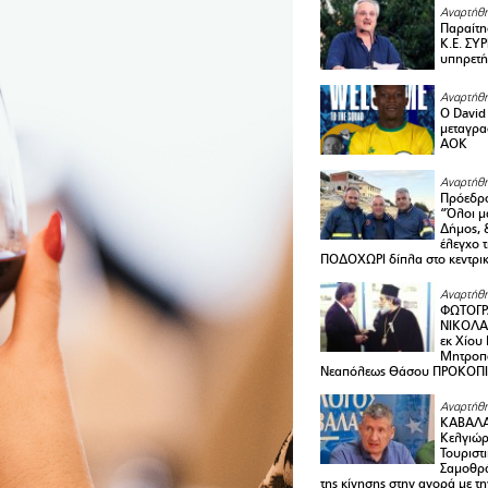
Αναρτήθη
Παραίτη
Κ.Ε. ΣΥ
υπηρετή
Αναρτήθη
Ο David 
μεταγρα
ΑΟΚ
Αναρτήθη
Πρόεδρο
“Όλοι μ
Δήμος, 
έλεγχο 
ΠΟΔΟΧΩΡΙ δίπλα στο κεντρικ
Αναρτήθη
ΦΩΤΟΓΡ
ΝΙΚΟΛΑ
εκ Χίου
Μητροπο
Νεαπόλεως Θάσου ΠΡΟΚΟΠ
Αναρτήθη
ΚΑΒΑΛΑ 
Κελγιώρ
Τουριστ
Σαμοθρά
της κίνησης στην αγορά με τ