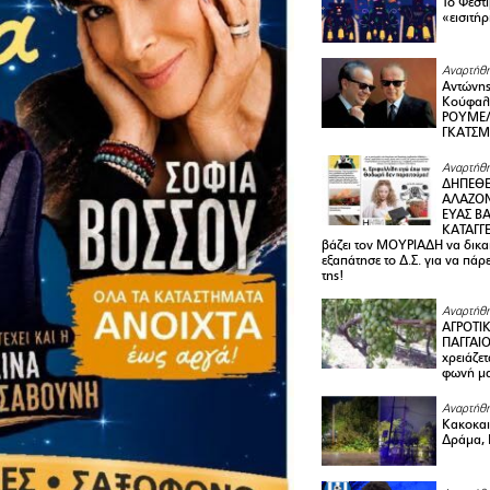
Το Φεστ
«εισιτήρ
Αναρτήθη
Αντώνης
Κούφαλ
ΡΟΥΜΕΛ
ΓΚΑΤΣ
Αναρτήθη
ΔΗΠΕΘΕ
ΑΛΑΖΟΝ
ΕΥΑΣ ΒΑ
ΚΑΤΑΓΓΕ
βάζει τον ΜΟΥΡΙΑΔΗ να δικαι
εξαπάτησε το Δ.Σ. για να πάρ
της!
Αναρτήθη
ΑΓΡΟΤΙ
ΠΑΓΓΑΙΟ
χρειάζετ
φωνή μ
Αναρτήθη
Κακοκαιρ
Δράμα, 