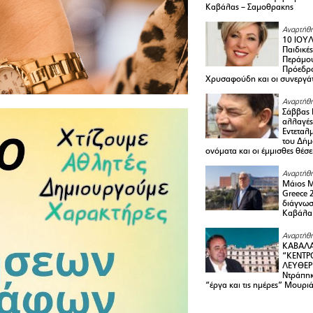
Καβάλας – Σαμοθρακης
Αναρτήθη
10 ΙΟΥΛ
Παιδικέ
Περάμου
Πρόεδρ
Χρυσαφούδη και οι συνεργάτ
Αναρτήθη
Σάββας 
αλλαγές
Εντεταλ
του Δήμ
ονόματα και οι έμμισθες θέσε
Αναρτήθη
Μάιος 
Greece 
διάγνωσ
Καβάλα
Αναρτήθη
ΚΑΒΑΛΑ
“ΚΕΝΤΡ
ΛΕΥΘΕΡ
Ντράπηκ
“έργα και τις ημέρες” Μουρι