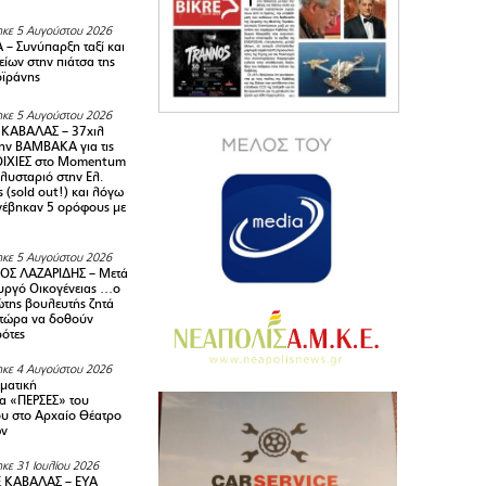
κε 5 Αυγούστου 2026
– Συνύπαρξη ταξί και
ίων στην πιάτσα της
ϊράνης
κε 5 Αυγούστου 2026
ΚΑΒΑΛΑΣ – 37χιλ
ην ΒΑΜΒΑΚΑ για τις
ΙΧΙΕΣ στο Momentum
πλυσταριό στην Ελ.
 (sold out!) και λόγω
ανέβηκαν 5 ορόφους με
κε 5 Αυγούστου 2026
ΟΣ ΛΑΖΑΡΙΔΗΣ – Μετά
υργό Οικογένειας …ο
της βουλευτής ζητά
 τώρα να δοθούν
ρότες
κε 4 Αυγούστου 2026
ματική
α «ΠΕΡΣΕΣ» του
υ στο Αρχαίο Θέατρο
ων
κε 31 Ιουλίου 2026
 ΚΑΒΑΛΑΣ – ΕΥΑ