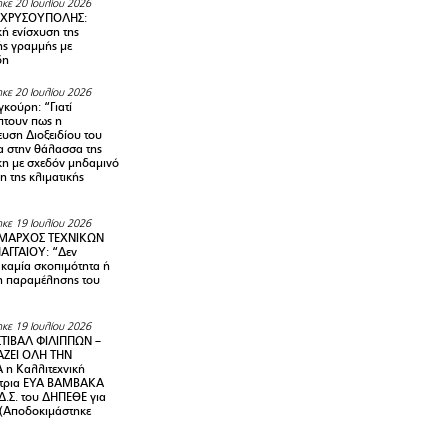
κε 20 Ιουλίου 2026
 ΧΡΥΣΟΥΠΟΛΗΣ:
κή ενίσχυση της
ής γραμμής με
δη
κε 20 Ιουλίου 2026
κούρη: “Γιατί
τουν πως η
υση Διοξειδίου του
 στην θάλασσα της
κη με σχεδόν μηδαμινό
 της κλιματικής
κε 19 Ιουλίου 2026
ΜΑΡΧΟΣ ΤΕΧΝΙΚΩΝ
ΑΓΓΑΙΟΥ: “Δεν
 καμία σκοπιμότητα ή
 παραμέλησης του
κε 19 Ιουλίου 2026
ΤΙΒΑΛ ΦΙΛΙΠΠΩΝ –
ΑΖΕΙ ΟΛΗ ΤΗΝ
η Καλλιτεχνική
ντρια ΕΥΑ ΒΑΜΒΑΚΑ
Δ.Σ. του ΔΗΠΕΘΕ για
! (Αποδοκιμάστηκε