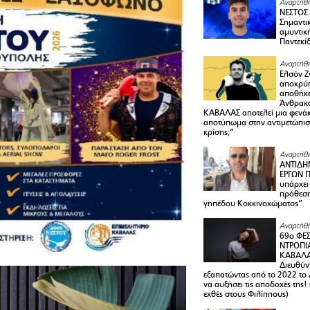
Αναρτήθη
ΝΕΣΤΟΣ
Σημαντι
αμυντικ
Παντεκί
Αναρτήθη
Ελσόν Ζγ
αποκρύπ
αποθήκε
Άνθρακα
ΚΑΒΑΛΑΣ αποτελεί μια φενά
αποτύπωμα στην αντιμετώπιση
κρίσης;”
Αναρτήθη
ΑΝΤΙΔΗ
ΕΡΓΩΝ Π
υπάρχει
πρόθεση
γηπέδου Κοκκινοχώματος”
Αναρτήθη
69ο ΦΕΣ
ΝΤΡΟΠΙ
ΚΑΒΑΛΑ 
Διευθύ
εξαπατώντας από το 2022 το 
να αυξήσει τις αποδοχές της
εχθές στους Φιλίππους)