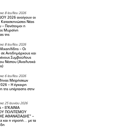
κε 8 Ιουλίου 2026
ΙΟΥ 2026 ανοίγουν οι
ς Κατασκηνώσεις Νέας
 – Πανέτοιμοι η
ος Μυρσίνη
ες της
κε 8 Ιουλίου 2026
Μιχαηλίδης – Οι
 σε Αντιδημάρχους και
μένους Συμβούλους
ου Νέστου (Αναλυτικά
ις)
κε 6 Ιουλίου 2026
Μήνας Μετρήσεων
2026 – H έγκαιρη
η της υπέρτασης στην
κε 25 Ιουνίου 2026
 – ΕΓΚΑΙΝΙΑ
ΟΥ ΠΟΛΙΤΙΣΜΟΥ
ΗΣ ΑΘΑΝΑΣΙΑΔΗΣ” –
ε και η ντροπή… με τα
άδη