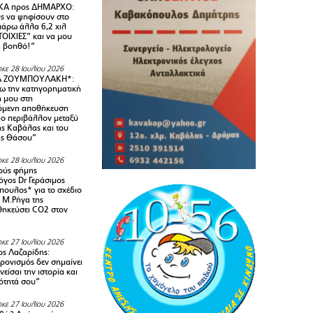
Α προς ΔΗΜΑΡΧΟ:
υς να ψηφίσουν στο
 πάρω άλλα 6,2 χιλ
ΟΙΧΙΕΣ” και να μου
ή βοηθό!”
κε 28 Ιουλίου 2026
Α ΖΟΥΜΠΟΥΛΑΚΗ*:
 την κατηγορηματική
ή μου στη
όμενη αποθήκευση
ιο περιβάλλον μεταξύ
της Καβάλας και του
ης Θάσου”
κε 28 Ιουλίου 2026
ούς φήμης
όγος Dr Γεράσιμος
ουλος* για το σχέδιο
 M.Ρήγα της
ηκεύσει CO2 στον
κε 27 Ιουλίου 2026
ς Λαζαρίδης:
ρονισμός δεν σημαίνει
είσαι την ιστορία και
τότητά σου”
κε 27 Ιουλίου 2026