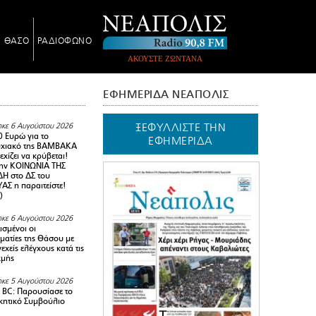
Ν ΘΑΣΟ
ΡΑΔΙΟΦΩΝΟ
ΑΚΟΥΣΤΕ ΖΩΝΤΑΝΑ
ΕΦΗΜΕΡΙΔΑ ΝΕΑΠΟΛΙΣ
ΞΕΦΥΛΛΙΣΤΕ ΤΗΝ
κε 6 Αυγούστου 2026
0 Ευρώ για το
ΕΦΗΜΕΡΙΔΑ
υχιακό της ΒΑΜΒΑΚΑ
χίζει να κρύβεται!
ην ΚΟΙΝΩΝΙΑ ΤΗΣ
Η στο ΔΣ του
Σ η παραιτείστε!
)
κε 6 Αυγούστου 2026
ισμένοι οι
ματίες της Θάσου με
εχείς ελέγχους κατά τις
χμής
κε 5 Αυγούστου 2026
BC: Παρουσίασε το
ικητικό Συμβούλιο