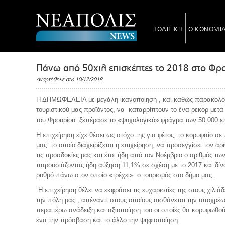
ΠΟΛΙΤΙΚΗ
ΟΙΚΟΝΟΜΙ
Πάνω από 50χιλ επισκέπτες το 2018 στο Φρ
Αναρτήθηκε στις 10/12/2018
Η ΔΗΜΩΦΕΛΕΙΑ με μεγάλη ικανοποίηση , και καθώς παρακολουθ
τουριστικού μας προϊόντος, να καταρρίπτουν το ένα ρεκόρ μετά
του Φρουρίου ξεπέρασε το «ψυχολογικό» φράγμα των 50.000 επ
Η επιχείρηση είχε θέσει ως στόχο της για φέτος, το κορυφαίο 
μας το οποίο διαχειρίζεται η επιχείρηση, να προσεγγίσει τον α
τις προσδοκίες μας και έτσι ήδη από τον Νοέμβριο ο αριθμός τ
παρουσιάζοντας ήδη αύξηση 11,1% σε σχέση με το 2017 και δί
ρυθμό πάνω στον οποίο «τρέχει» ο τουρισμός στο δήμο μας .
Η επιχείρηση θέλει να εκφράσει τις ευχαριστίες της στους χιλι
την πόλη μας , απέναντι στους οποίους αισθάνεται την υποχρέω
περαιτέρω ανάδειξη και αξιοποίηση του οι οποίες θα κορυφωθο
ένα την πρόσβαση και το άλλο την ψηφιοποίηση.