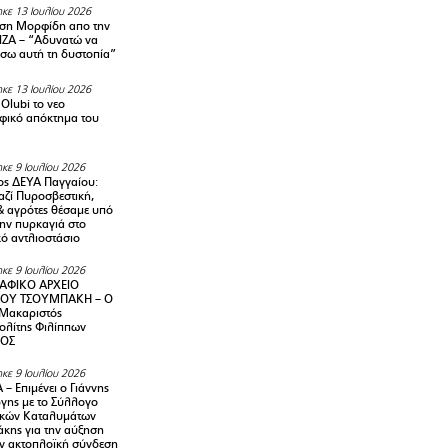
κε 13 Ιουλίου 2026
ση Μορφίδη απο την
ΡΙΖΑ – “Αδυνατώ να
σω αυτή τη δυστοπία”
κε 13 Ιουλίου 2026
Olubi το νεο
φικό απόκτημα του
κε 9 Ιουλίου 2026
ς ΔΕΥΑ Παγγαίου:
αζί Πυροσβεστική,
& αγρότες θέσαμε υπό
την πυρκαγιά στο
ό αντλιοστάσιο
κε 9 Ιουλίου 2026
ΑΦΙΚΟ ΑΡΧΕΙΟ
ΟΥ ΤΣΟΥΜΠΑΚΗ – Ο
 Μακαριστός
λίτης Φιλίππων
ΙΟΣ
κε 9 Ιουλίου 2026
– Επιμένει ο Γιάννης
γης με το Σύλλογο
ικών Καταλυμάτων
κης για την αύξηση
ην ακτοπλοϊκή σύνδεση