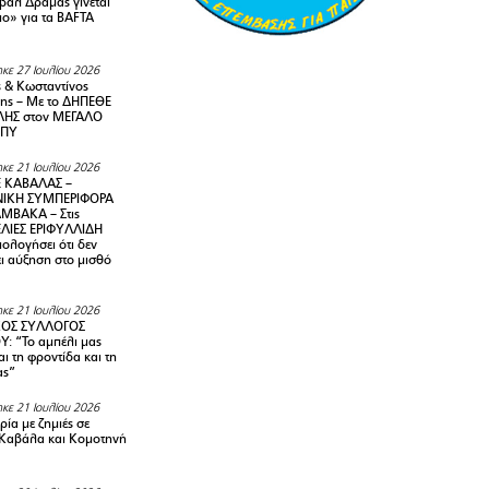
ιβάλ Δράμας γίνεται
ιο» για τα BAFTA
κε 27 Ιουλίου 2026
 & Κωσταντίνος
ης – Με το ΔΗΠΕΘΕ
ΗΣ στον ΜΕΓΑΛΟ
ΜΠΥ
κε 21 Ιουλίου 2026
 ΚΑΒΑΛΑΣ –
ΙΚΗ ΣΥΜΠΕΡΙΦΟΡΑ
ΜΒΑΚΑ – Στις
ΛΙΕΣ ΕΡΙΦΥΛΛΙΔΗ
ολογήσει ότι δεν
ει αύξηση στο μισθό
κε 21 Ιουλίου 2026
ΚΟΣ ΣΥΛΛΟΓΟΣ
Y: “Το αμπέλι μας
αι τη φροντίδα και τη
ας”
κε 21 Ιουλίου 2026
ία με ζημιές σε
Καβάλα και Κομοτηνή