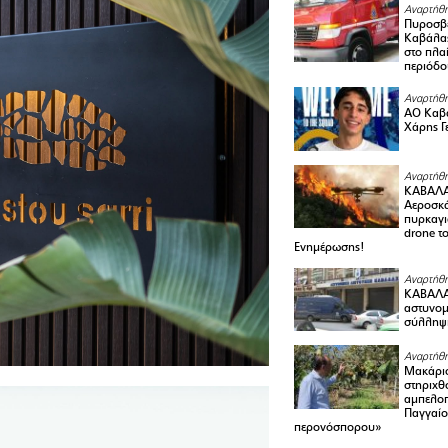
Αναρτήθη
Πυροσβε
Καβάλας
στο πλαί
περιόδο
Αναρτήθη
ΑΟ Καβά
Χάρης Γ
Αναρτήθη
ΚΑΒΑΛΑ
Αεροσκά
πυρκαγι
drone τ
Ενημέρωσης!
Αναρτήθη
ΚΑΒΑΛΑ 
αστυνομι
σύλληψ
Αναρτήθη
Μακάριο
στηριχθ
αμπελοπ
Παγγαίο
περονόσπορου»