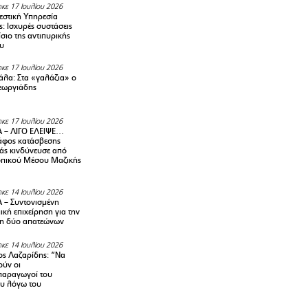
κε 17 Ιουλίου 2026
στική Υπηρεσία
: Ισχυρές συστάσεις
σιο της αντιπυρικής
υ
κε 17 Ιουλίου 2026
λα: Στα «γαλάζια» ο
εωργιάδης
κε 17 Ιουλίου 2026
 – ΛΙΓΟ ΕΛΕΙΨΕ…
φος κατάσβεσης
άς κινδύνευσε από
οπικού Μέσου Μαζικής
κε 14 Ιουλίου 2026
– Συντονισμένη
κή επιχείρηση για την
η δύο απατεώνων
κε 14 Ιουλίου 2026
ς Λαζαρίδης: “Να
ούν οι
αραγωγοί του
υ λόγω του