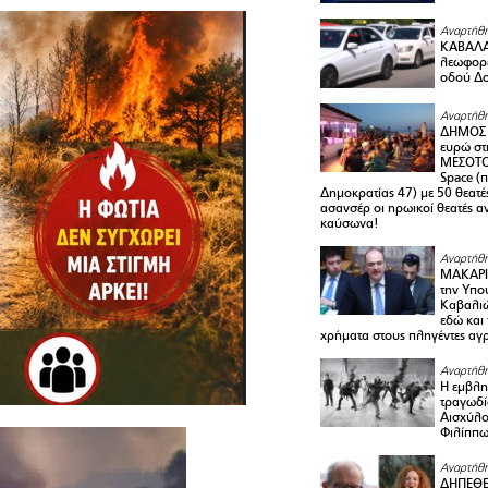
Αναρτήθη
ΚΑΒΑΛΑ 
λεωφορε
οδού Δο
Αναρτήθη
ΔΗΜΟΣ 
ευρώ στ
ΜΕΣΟΤΟ
Space (
Δημοκρατίας 47) με 50 θεατές
ασανσέρ οι ηρωικοί θεατές 
καύσωνα!
Αναρτήθη
ΜΑΚΑΡΙ
την Υπο
Καβαλιώ
εδώ και
χρήματα στους πληγέντες αγ
Αναρτήθη
Η εμβλη
τραγωδί
Αισχύλο
Φιλίππ
Αναρτήθη
ΔΗΠΕΘΕ