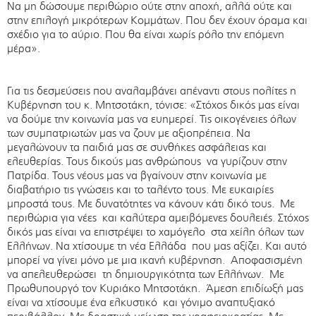
Να μη δώσουμε περιθώριο ούτε στην αποχή, αλλά ούτε και
στην επιλογή μικρότερων Κομμάτων. Που δεν έχουν όραμα και
σχέδιο για το αύριο. Που θα είναι χωρίς ρόλο την επόμενη
μέρα».
Για τις δεσμεύσεις που αναλαμβάνει απέναντι στους πολίτες η
Κυβέρνηση του κ. Μητσοτάκη, τόνισε: «Στόχος δικός μας είναι
να δούμε την κοινωνία μας να ευημερεί. Τις οικογένειες όλων
των συμπατριωτών μας να ζουν με αξιοπρέπεια. Να
μεγαλώνουν τα παιδιά μας σε συνθήκες ασφάλειας και
ελευθερίας. Τους δικούς μας ανθρώπους να γυρίζουν στην
Πατρίδα. Τους νέους μας να βγαίνουν στην κοινωνία με
διαβατήριο τις γνώσεις και το ταλέντο τους. Με ευκαιρίες
μπροστά τους. Με δυνατότητες να κάνουν κάτι δικό τους. Με
περιθώρια για νέες και καλύτερα αμειβόμενες δουλειές. Στόχος
δικός μας είναι να επιστρέψει το χαμόγελο στα χείλη όλων των
Ελλήνων. Να χτίσουμε τη νέα Ελλάδα που μας αξίζει. Και αυτό
μπορεί να γίνει μόνο με μια ικανή κυβέρνηση. Αποφασισμένη
να απελευθερώσει τη δημιουργικότητα των Ελλήνων. Με
Πρωθυπουργό τον Κυριάκο Μητσοτάκη. Άμεση επιδίωξή μας
είναι να χτίσουμε ένα ελκυστικό και γόνιμο αναπτυξιακό