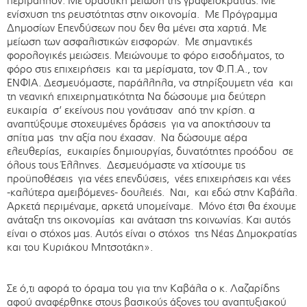
περιβάλλον. Με δραστική μείωση της γραφειοκρατίας. Με
ενίσχυση της ρευστότητας στην οικονομία. Με Πρόγραμμα
Δημοσίων Επενδύσεων που δεν θα μένει στα χαρτιά. Με
μείωση των ασφαλιστικών εισφορών. Με σημαντικές
φορολογικές μειώσεις. Μειώνουμε το φόρο εισοδήματος, το
φόρο στις επιχειρήσεις και τα μερίσματα, τον Φ.Π.Α., τον
ΕΝΦΙΑ. Δεσμευόμαστε, παράλληλα, να στηρίξουμετη νέα και
τη νεανική επιχειρηματικότητα Να δώσουμε μια δεύτερη
ευκαιρία σ’ εκείνους που γονάτισαν από την κρίση. α
αναπτύξουμε στοχευμένες δράσεις για να αποκτήσουν τα
σπίτια μας την αξία που έχασαν. Να δώσουμε αέρα
ελευθερίας, ευκαιρίες δημιουργίας, δυνατότητες προόδου σε
όλους τους Έλληνες. Δεσμευόμαστε να χτίσουμε τις
προϋποθέσεις για νέες επενδύσεις, νέες επιχειρήσεις και νέες
-καλύτερα αμειβόμενες- δουλειές. Ναι, και εδώ στην Καβάλα.
Αρκετά περιμέναμε, αρκετά υπομείναμε. Μόνο έτσι θα έχουμε
ανάταξη της οικονομίας και ανάταση της κοινωνίας. Και αυτός
είναι ο στόχος μας. Αυτός είναι ο στόχος της Νέας Δημοκρατίας
και του Κυριάκου Μητσοτάκη».
Σε ό,τι αφορά το όραμα του για την Καβάλα ο κ. Λαζαρίδης
αφού αναφέρθηκε στους βασικούς άξονες του αναπτυξιακού