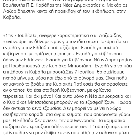
Βουλευτής Π.Ε. Καβάλας της Νέας Δημοκρατίας κ. Μακάριος
Λαζαρίδης,στην κεντρική προεκλογική του εκδήλωση, στην
Καβάλα.
«Στις 7 Ιουλίου», ανέφερε χαρακτηριστικά ο κ. Λαζαρίδης,
«ενώνουμε τις δυνάμεις μας για τον ίδιο στόχο: Ισχυρή λαϊκή
εντολή για την Ελλάδα που αξίζουμε! Εντολή για ισχυρή
κυβέρνηση με ορίζοντα τετραετίας. Εντολή για κυβέρνηση
όλων των Ελλήνων. Εντολή για Κυβέρνηση Νέας Δημοκρατίας
με Πρωθυπουργό τον Κυριάκο Μητσοτάκη. Εντολή για να πάει
επιτέλους η Καβάλα μπροστά.Στις 7 Ιουλίου θα στείλουμε
ηχηρό μήνυμα, μέσα και έξω από τα σύνορά μας. Είναι πολύ
σημαντικό το βράδυ της Κυριακής.Γιατί εσείς θα αποφασίσετε
αν ο τόπος θα έχει σταθερή Κυβέρνηση, με ορίζοντα
τετραετίας. Και όχι μόνο! Και αυτό μόνο η Νέα Δημοκρατία και
ο Κυριάκος Μητσοτάκης μπορούν να το εξασφαλίζουν.Η χώρα
δεν αντέχει το κενό εξουσίας. Δεν μπορεί να μείνει η χώρα
ακυβέρνητο καράβι στα άγρια κύματα που σηκώνονται γύρω
μας. Η Ελλάδα δεν αντέχει την ασυνεννοησία. Τα κομματικά
παζάρια.Δεν χρειάζεται άλλες περιπέτειες. Γι’ αυτό ζητάμε από
τους πολίτες να μην λείψει κανείς από αυτή την εκλογική μάχη.