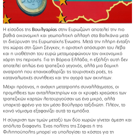
Η είσοδος της
Βουλγαρίας
στην Ευρωζώνη αποτελεί την πιο
βαθιά οικονομική και γεωπολιτική αλλαγή στα Βαλκάνια μετά
τη διεύρυνση της Ευρωπαϊκής Ένωσης. Μετά την πλήρη ένταξη
της χώρας στη ζώνη Σένγκεν, η οριστική απόσυρση του λέβα
και η υιοθέτηση του ευρώ μεταμορφώνουν τον οικονομικό
χάρτη της περιοχής. Για τη Βόρεια Ελλάδα, η εξέλιξη αυτή δεν
αποτελεί απλώς ένα τραπεζικό γεγονός, αλλά μια δομική
ανατροπή που επανακαθορίζει τις τουριστικές ροές, τις
καταναλωτικές συνήθειες και την αγορά των ακινήτων.
Μέχρι πρότινος, η ανάγκη μετατροπής συναλλάγματος, οι
προμήθειες των ανταλλακτηρίων και οι κρυφές χρεώσεις των
τραπεζικών καρτών λειτουργούσαν ως ένα μικρό, αλλά
υπαρκτό φρένο για τον μέσο Βούλγαρο ταξιδιώτη. Πλέον, το
κοινό νόμισμα εξαφανίζει αυτά τα εμπόδια.
Η σύγκριση των τιμών μεταξύ των δύο χωρών γίνεται άμεση και
απόλυτα διαφανής. Ένας πολίτης της Σόφιας ή της
Φιλιππούπολης μπορεί να υπολογίσει το κόστος για τη