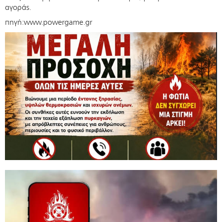
αγοράς.
πηγή:www.powergame.gr