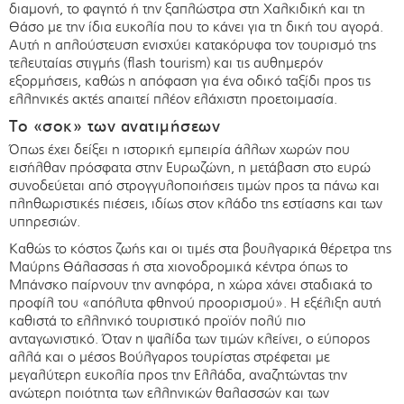
διαμονή, το φαγητό ή την ξαπλώστρα στη Χαλκιδική και τη
Θάσο με την ίδια ευκολία που το κάνει για τη δική του αγορά.
Αυτή η απλούστευση ενισχύει κατακόρυφα τον τουρισμό της
τελευταίας στιγμής (flash tourism) και τις αυθημερόν
εξορμήσεις, καθώς η απόφαση για ένα οδικό ταξίδι προς τις
ελληνικές ακτές απαιτεί πλέον ελάχιστη προετοιμασία.
Το «σοκ» των ανατιμήσεων
Όπως έχει δείξει η ιστορική εμπειρία άλλων χωρών που
εισήλθαν πρόσφατα στην Ευρωζώνη, η μετάβαση στο ευρώ
συνοδεύεται από στρογγυλοποιήσεις τιμών προς τα πάνω και
πληθωριστικές πιέσεις, ιδίως στον κλάδο της εστίασης και των
υπηρεσιών.
Καθώς το κόστος ζωής και οι τιμές στα βουλγαρικά θέρετρα της
Μαύρης Θάλασσας ή στα χιονοδρομικά κέντρα όπως το
Μπάνσκο παίρνουν την ανηφόρα, η χώρα χάνει σταδιακά το
προφίλ του «απόλυτα φθηνού προορισμού». Η εξέλιξη αυτή
καθιστά το ελληνικό τουριστικό προϊόν πολύ πιο
ανταγωνιστικό. Όταν η ψαλίδα των τιμών κλείνει, ο εύπορος
αλλά και ο μέσος Βούλγαρος τουρίστας στρέφεται με
μεγαλύτερη ευκολία προς την Ελλάδα, αναζητώντας την
ανώτερη ποιότητα των ελληνικών θαλασσών και των