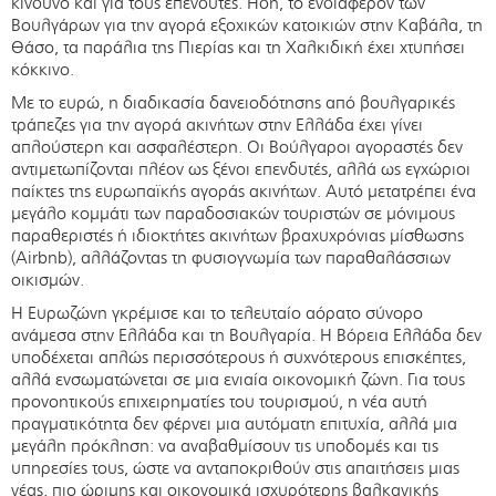
κίνδυνο και για τους επενδυτές. Ήδη, το ενδιαφέρον των
Βουλγάρων για την αγορά εξοχικών κατοικιών στην Καβάλα, τη
Θάσο, τα παράλια της Πιερίας και τη Χαλκιδική έχει χτυπήσει
κόκκινο.
Με το ευρώ, η διαδικασία δανειοδότησης από βουλγαρικές
τράπεζες για την αγορά ακινήτων στην Ελλάδα έχει γίνει
απλούστερη και ασφαλέστερη. Οι Βούλγαροι αγοραστές δεν
αντιμετωπίζονται πλέον ως ξένοι επενδυτές, αλλά ως εγχώριοι
παίκτες της ευρωπαϊκής αγοράς ακινήτων. Αυτό μετατρέπει ένα
μεγάλο κομμάτι των παραδοσιακών τουριστών σε μόνιμους
παραθεριστές ή ιδιοκτήτες ακινήτων βραχυχρόνιας μίσθωσης
(Airbnb), αλλάζοντας τη φυσιογνωμία των παραθαλάσσιων
οικισμών.
Η Ευρωζώνη γκρέμισε και το τελευταίο αόρατο σύνορο
ανάμεσα στην Ελλάδα και τη Βουλγαρία. Η Βόρεια Ελλάδα δεν
υποδέχεται απλώς περισσότερους ή συχνότερους επισκέπτες,
αλλά ενσωματώνεται σε μια ενιαία οικονομική ζώνη. Για τους
προνοητικούς επιχειρηματίες του τουρισμού, η νέα αυτή
πραγματικότητα δεν φέρνει μια αυτόματη επιτυχία, αλλά μια
μεγάλη πρόκληση: να αναβαθμίσουν τις υποδομές και τις
υπηρεσίες τους, ώστε να ανταποκριθούν στις απαιτήσεις μιας
νέας, πιο ώριμης και οικονομικά ισχυρότερης βαλκανικής