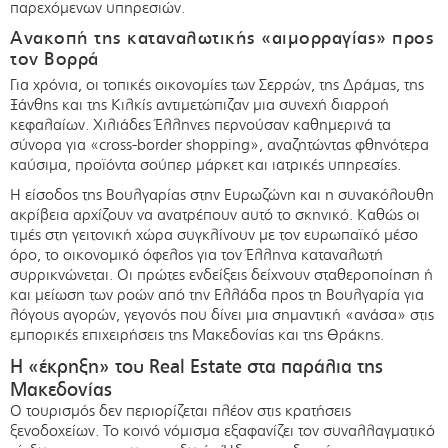
παρεχόμενων υπηρεσιών.
Ανακοπή της καταναλωτικής «αιμορραγίας» προς
τον Βορρά
Για χρόνια, οι τοπικές οικονομίες των Σερρών, της Δράμας, της
Ξάνθης και της Κιλκίς αντιμετώπιζαν μια συνεχή διαρροή
κεφαλαίων. Χιλιάδες Έλληνες περνούσαν καθημερινά τα
σύνορα για «cross-border shopping», αναζητώντας φθηνότερα
καύσιμα, προϊόντα σούπερ μάρκετ και ιατρικές υπηρεσίες.
Η είσοδος της Βουλγαρίας στην Ευρωζώνη και η συνακόλουθη
ακρίβεια αρχίζουν να ανατρέπουν αυτό το σκηνικό. Καθώς οι
τιμές στη γειτονική χώρα συγκλίνουν με τον ευρωπαϊκό μέσο
όρο, το οικονομικό όφελος για τον Έλληνα καταναλωτή
συρρικνώνεται. Οι πρώτες ενδείξεις δείχνουν σταθεροποίηση ή
και μείωση των ροών από την Ελλάδα προς τη Βουλγαρία για
λόγους αγορών, γεγονός που δίνει μια σημαντική «ανάσα» στις
εμπορικές επιχειρήσεις της Μακεδονίας και της Θράκης.
Η «έκρηξη» του Real Estate στα παράλια της
Μακεδονίας
Ο τουρισμός δεν περιορίζεται πλέον στις κρατήσεις
ξενοδοχείων. Το κοινό νόμισμα εξαφανίζει τον συναλλαγματικό