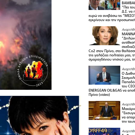
ΒΑΜΒΑΚ
“Πες το
Δ.Σ. να
ευρώ να ανεβάσω τις “ΜΕΣΟΤ
εγκρίνουν και την προσωπικ
Αναρτήθη
ΜΑΝΙΝ
“Δηλώνω
αντίθεσ
σχεδιαζ
Co2 στον Πρίνο, στο θαλάσσ
της γαλάζιας πολιτείας μας, 
σμαραγδένιου νησιού μας, τ
Αναρτήθη
Ο Διεθν
Σεισμολ
Παπαδόπ
του CEO
ENERGEAN OIL&GAS να αποθ
Πρίνο (video)
Αναρτήθη
Μακάριο
“Εκσυγχ
να απαρν
την ταυ
Αναρτήθη