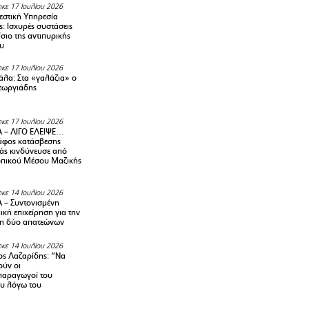
κε 17 Ιουλίου 2026
στική Υπηρεσία
: Ισχυρές συστάσεις
σιο της αντιπυρικής
υ
κε 17 Ιουλίου 2026
λα: Στα «γαλάζια» ο
εωργιάδης
κε 17 Ιουλίου 2026
 – ΛΙΓΟ ΕΛΕΙΨΕ…
φος κατάσβεσης
άς κινδύνευσε από
οπικού Μέσου Μαζικής
κε 14 Ιουλίου 2026
– Συντονισμένη
κή επιχείρηση για την
η δύο απατεώνων
κε 14 Ιουλίου 2026
ς Λαζαρίδης: “Να
ούν οι
αραγωγοί του
υ λόγω του