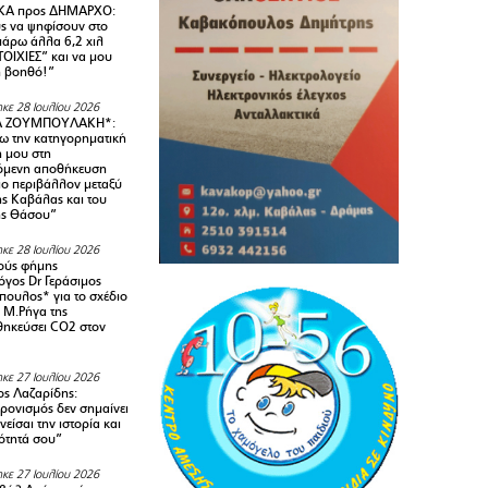
Α προς ΔΗΜΑΡΧΟ:
υς να ψηφίσουν στο
 πάρω άλλα 6,2 χιλ
ΟΙΧΙΕΣ” και να μου
ή βοηθό!”
κε 28 Ιουλίου 2026
Α ΖΟΥΜΠΟΥΛΑΚΗ*:
 την κατηγορηματική
ή μου στη
όμενη αποθήκευση
ιο περιβάλλον μεταξύ
της Καβάλας και του
ης Θάσου”
κε 28 Ιουλίου 2026
ούς φήμης
όγος Dr Γεράσιμος
ουλος* για το σχέδιο
 M.Ρήγα της
ηκεύσει CO2 στον
κε 27 Ιουλίου 2026
ς Λαζαρίδης:
ρονισμός δεν σημαίνει
είσαι την ιστορία και
τότητά σου”
κε 27 Ιουλίου 2026