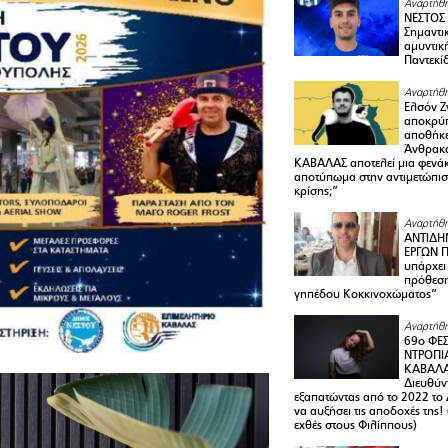
Αναρτήθη
ΝΕΣΤΟΣ
Σημαντι
αμυντικ
Παντεκί
Αναρτήθη
Ελσόν Ζγ
αποκρύπ
αποθήκε
Άνθρακα
ΚΑΒΑΛΑΣ αποτελεί μια φενά
αποτύπωμα στην αντιμετώπιση
κρίσης;”
Αναρτήθη
ΑΝΤΙΔΗ
ΕΡΓΩΝ Π
υπάρχει
πρόθεση
γηπέδου Κοκκινοχώματος”
Αναρτήθη
69ο ΦΕΣ
ΝΤΡΟΠΙ
ΚΑΒΑΛΑ 
Διευθύ
εξαπατώντας από το 2022 το 
να αυξήσει τις αποδοχές της
εχθές στους Φιλίππους)