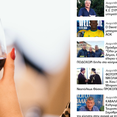
Αναρτήθη
Παραίτη
Κ.Ε. ΣΥ
υπηρετή
Αναρτήθη
Ο David 
μεταγρα
ΑΟΚ
Αναρτήθη
Πρόεδρο
“Όλοι μ
Δήμος, 
έλεγχο 
ΠΟΔΟΧΩΡΙ δίπλα στο κεντρικ
Αναρτήθη
ΦΩΤΟΓΡ
ΝΙΚΟΛΑ
εκ Χίου
Μητροπο
Νεαπόλεως Θάσου ΠΡΟΚΟΠ
Αναρτήθη
ΚΑΒΑΛΑ 
Κελγιώρ
Τουριστ
Σαμοθρά
της κίνησης στην αγορά με τ