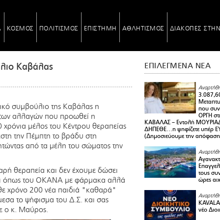
Α
ΚΟΣΜΟΣ
ΠΟΛΙΤΙΣΜΟΣ
ΕΠΙΣΤΗΜΗ
ΑΘΛΗΤΙΣΜΟΣ
ΔΙΑΚΟΠΕΣ ΣΤΗ
ύλιο Καβάλας
ΕΠΙΛΕΓΜΕΝΑ ΝΕΑ
Αναρτήθη
3.087,6
Μεταπτ
ικό συμβούλιο της Καβάλας η
που συνε
ά των αλλαγών που προωθεί η
ΟΡΓΗ στ
ΚΑΒΑΛΑΣ – Εντολή ΜΟΥΡΙΑΔ
 χρόνια μέλος του Κέντρου θεραπείας
ΔΗΠΕΘΕ…η ψηφίζετε υπέρ ΕΥΑ
στη την Πέμπτη το βράδυ στη
(Δημοσιεύουμε την απόφαση
τώντας από τα μέλη του σώματος την
Αναρτήθη
Αγανακτ
Επαγγελ
ρή θεραπεία και δεν έχουμε δώσει
τους συν
ναι όπως του ΟΚΑΝΑ με φάρμακα αλλά
ώρες αι
άθε χρόνο 200 νέα παιδιά "καθαρά"
Αναρτήθη
μεσα το ψήφισμα του Δ.Σ. και σας
KAVALA 
ε ο κ. Μαύρος.
νέο Διο