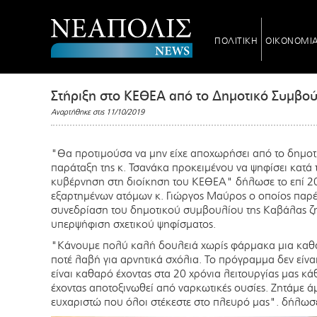
ΠΟΛΙΤΙΚΗ
ΟΙΚΟΝΟΜΙ
Στήριξη στο ΚΕΘΕΑ από το Δημοτικό Συμβο
Αναρτήθηκε στις 11/10/2019
"Θα προτιμούσα να μην είχε αποχωρήσει από το δημοτ
παράταξη της κ. Τσανάκα προκειμένου να ψηφίσει κατ
κυβέρνηση στη διοίκηση του ΚΕΘΕΑ" δήλωσε το επί 20
εξαρτημένων ατόμων κ. Γιώργος Μαύρος ο οποίος παρέ
συνεδρίαση του δημοτικού συμβουλίου της Καβάλας ζη
υπερψήφιση σχετικού ψηφίσματος.
"Κάνουμε πολύ καλή δουλειά χωρίς φάρμακα μια καθα
ποτέ λαβή για αρνητικά σχόλια. Το πρόγραμμα δεν εί
είναι καθαρό έχοντας στα 20 χρόνια λειτουργίας μας κ
έχοντας αποτοξινωθεί από ναρκωτικές ουσίες. Ζητάμε ά
ευχαριστώ που όλοι στέκεστε στο πλευρό μας". δήλωσ