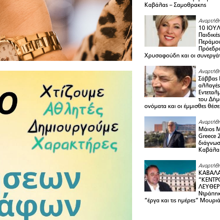
Καβάλας – Σαμοθρακης
Αναρτήθη
10 ΙΟΥΛ
Παιδικέ
Περάμου
Πρόεδρ
Χρυσαφούδη και οι συνεργάτ
Αναρτήθη
Σάββας 
αλλαγές
Εντεταλ
του Δήμ
ονόματα και οι έμμισθες θέσε
Αναρτήθη
Μάιος 
Greece 
διάγνωσ
Καβάλα
Αναρτήθη
ΚΑΒΑΛΑ
“ΚΕΝΤΡ
ΛΕΥΘΕΡ
Ντράπηκ
“έργα και τις ημέρες” Μουρι