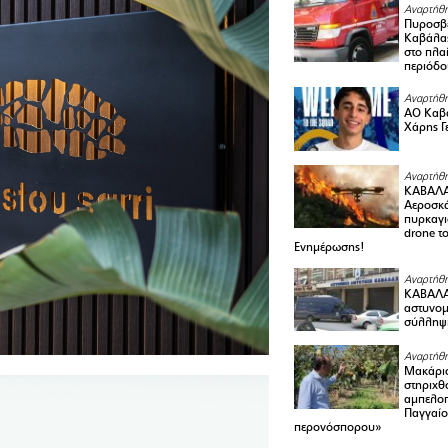
Αναρτήθη
Πυροσβε
Καβάλας
στο πλαί
περιόδο
Αναρτήθη
ΑΟ Καβά
Χάρης Γ
Αναρτήθη
ΚΑΒΑΛΑ
Αεροσκά
πυρκαγι
drone τ
Ενημέρωσης!
Αναρτήθη
ΚΑΒΑΛΑ 
αστυνομι
σύλληψ
Αναρτήθη
Μακάριο
στηριχθ
αμπελοπ
Παγγαίο
περονόσπορου»