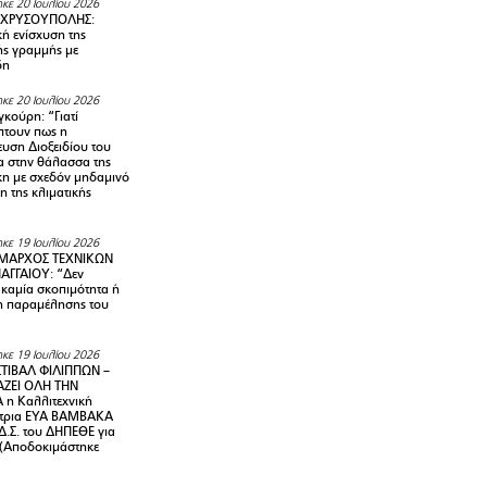
κε 20 Ιουλίου 2026
 ΧΡΥΣΟΥΠΟΛΗΣ:
κή ενίσχυση της
ής γραμμής με
δη
κε 20 Ιουλίου 2026
κούρη: “Γιατί
τουν πως η
υση Διοξειδίου του
 στην θάλασσα της
κη με σχεδόν μηδαμινό
 της κλιματικής
κε 19 Ιουλίου 2026
ΜΑΡΧΟΣ ΤΕΧΝΙΚΩΝ
ΑΓΓΑΙΟΥ: “Δεν
 καμία σκοπιμότητα ή
 παραμέλησης του
κε 19 Ιουλίου 2026
ΤΙΒΑΛ ΦΙΛΙΠΠΩΝ –
ΑΖΕΙ ΟΛΗ ΤΗΝ
η Καλλιτεχνική
ντρια ΕΥΑ ΒΑΜΒΑΚΑ
Δ.Σ. του ΔΗΠΕΘΕ για
! (Αποδοκιμάστηκε