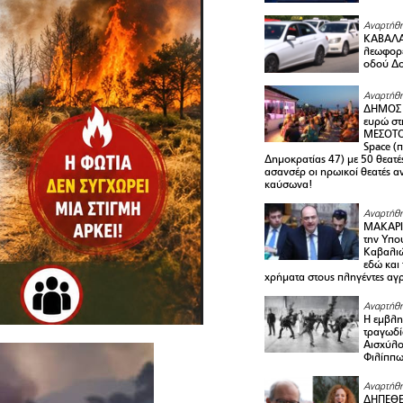
Αναρτήθη
ΚΑΒΑΛΑ 
λεωφορε
οδού Δο
Αναρτήθη
ΔΗΜΟΣ 
ευρώ στ
ΜΕΣΟΤΟ
Space (
Δημοκρατίας 47) με 50 θεατές
ασανσέρ οι ηρωικοί θεατές 
καύσωνα!
Αναρτήθη
ΜΑΚΑΡΙ
την Υπο
Καβαλιώ
εδώ και
χρήματα στους πληγέντες αγ
Αναρτήθη
Η εμβλη
τραγωδί
Αισχύλο
Φιλίππ
Αναρτήθη
ΔΗΠΕΘΕ