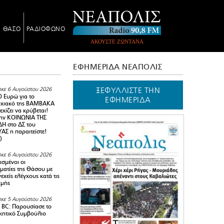
Ν ΘΑΣΟ
ΡΑΔΙΟΦΩΝΟ
ΑΚΟΥΣΤΕ ΖΩΝΤΑΝΑ
ΕΦΗΜΕΡΙΔΑ ΝΕΑΠΟΛΙΣ
ΞΕΦΥΛΛΙΣΤΕ ΤΗΝ
κε 6 Αυγούστου 2026
0 Ευρώ για το
ΕΦΗΜΕΡΙΔΑ
υχιακό της ΒΑΜΒΑΚΑ
χίζει να κρύβεται!
ην ΚΟΙΝΩΝΙΑ ΤΗΣ
Η στο ΔΣ του
Σ η παραιτείστε!
)
κε 6 Αυγούστου 2026
ισμένοι οι
ματίες της Θάσου με
εχείς ελέγχους κατά τις
χμής
κε 5 Αυγούστου 2026
BC: Παρουσίασε το
ικητικό Συμβούλιο