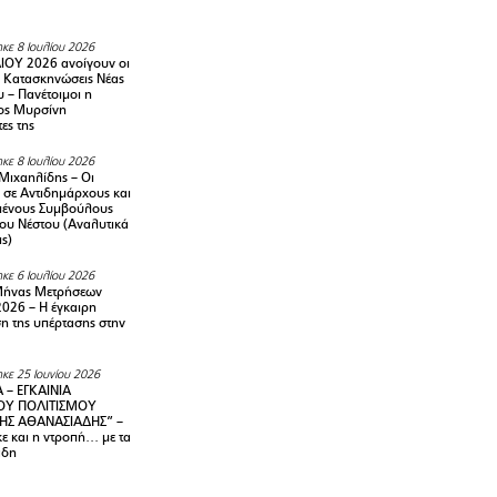
κε 8 Ιουλίου 2026
ΙΟΥ 2026 ανοίγουν οι
ς Κατασκηνώσεις Νέας
 – Πανέτοιμοι η
ος Μυρσίνη
ες της
κε 8 Ιουλίου 2026
Μιχαηλίδης – Οι
 σε Αντιδημάρχους και
μένους Συμβούλους
ου Νέστου (Αναλυτικά
ις)
κε 6 Ιουλίου 2026
Μήνας Μετρήσεων
2026 – H έγκαιρη
η της υπέρτασης στην
κε 25 Ιουνίου 2026
 – ΕΓΚΑΙΝΙΑ
ΟΥ ΠΟΛΙΤΙΣΜΟΥ
ΗΣ ΑΘΑΝΑΣΙΑΔΗΣ” –
ε και η ντροπή… με τα
άδη