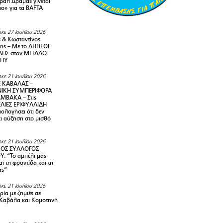
ιβάλ Δράμας γίνεται
ιο» για τα BAFTA
κε 27 Ιουλίου 2026
 & Κωσταντίνος
ης – Με το ΔΗΠΕΘΕ
ΗΣ στον ΜΕΓΑΛΟ
ΜΠΥ
κε 21 Ιουλίου 2026
 ΚΑΒΑΛΑΣ –
ΙΚΗ ΣΥΜΠΕΡΙΦΟΡΑ
ΜΒΑΚΑ – Στις
ΛΙΕΣ ΕΡΙΦΥΛΛΙΔΗ
ολογήσει ότι δεν
ει αύξηση στο μισθό
κε 21 Ιουλίου 2026
ΚΟΣ ΣΥΛΛΟΓΟΣ
Y: “Το αμπέλι μας
αι τη φροντίδα και τη
ας”
κε 21 Ιουλίου 2026
ία με ζημιές σε
Καβάλα και Κομοτηνή