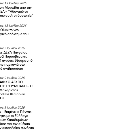
κε 13 Ιουλίου 2026
ση Μορφίδη απο την
ΡΙΖΑ – “Αδυνατώ να
σω αυτή τη δυστοπία”
κε 13 Ιουλίου 2026
Olubi το νεο
φικό απόκτημα του
κε 9 Ιουλίου 2026
ς ΔΕΥΑ Παγγαίου:
αζί Πυροσβεστική,
& αγρότες θέσαμε υπό
την πυρκαγιά στο
ό αντλιοστάσιο
κε 9 Ιουλίου 2026
ΑΦΙΚΟ ΑΡΧΕΙΟ
ΟΥ ΤΣΟΥΜΠΑΚΗ – Ο
 Μακαριστός
λίτης Φιλίππων
ΙΟΣ
κε 9 Ιουλίου 2026
– Επιμένει ο Γιάννης
γης με το Σύλλογο
ικών Καταλυμάτων
κης για την αύξηση
ην ακτοπλοϊκή σύνδεση