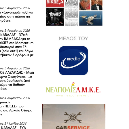
κε 5 Αυγούστου 2026
– Συνύπαρξη ταξί και
ίων στην πιάτσα της
ϊράνης
κε 5 Αυγούστου 2026
ΚΑΒΑΛΑΣ – 37χιλ
ην ΒΑΜΒΑΚΑ για τις
ΙΧΙΕΣ στο Momentum
πλυσταριό στην Ελ.
 (sold out!) και λόγω
ανέβηκαν 5 ορόφους με
κε 5 Αυγούστου 2026
ΟΣ ΛΑΖΑΡΙΔΗΣ – Μετά
υργό Οικογένειας …ο
της βουλευτής ζητά
 τώρα να δοθούν
ρότες
κε 4 Αυγούστου 2026
ματική
α «ΠΕΡΣΕΣ» του
υ στο Αρχαίο Θέατρο
ων
κε 31 Ιουλίου 2026
 ΚΑΒΑΛΑΣ – ΕΥΑ