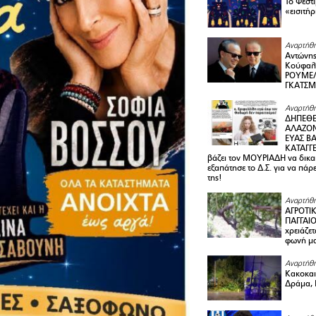
Το Φεστ
«εισιτήρ
Αναρτήθη
Αντώνης
Κούφαλ
ΡΟΥΜΕΛ
ΓΚΑΤΣ
Αναρτήθη
ΔΗΠΕΘΕ
ΑΛΑΖΟΝ
ΕΥΑΣ ΒΑ
ΚΑΤΑΓΓΕ
βάζει τον ΜΟΥΡΙΑΔΗ να δικαι
εξαπάτησε το Δ.Σ. για να πάρ
της!
Αναρτήθη
ΑΓΡΟΤΙ
ΠΑΓΓΑΙΟ
χρειάζετ
φωνή μ
Αναρτήθη
Κακοκαιρ
Δράμα, 