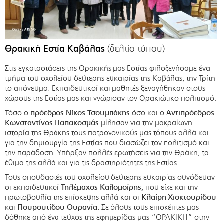
Θρακική Εστία Καβάλας
(δελτίο τύπου)
Στις εγκαταστάσεις της Θρακικής μας Εστίας φιλοξενήσαμε ένα
τμήμα του σχολείου δεύτερης ευκαιρίας της Καβάλας, την Τρίτη
το απόγευμα. Εκπαιδευτικοί και μαθητές ξεναγήθηκαν στους
χώρους της Εστίας μας και γνώρισαν τον Θρακιώτικο πολιτισμό.
Τόσο ο
πρόεδρος Νίκος Τσουμπάκης
όσο και ο
Αντιπρόεδρος
Κωνσταντίνος Παπακοσμάς
μίλησαν για την μακραίωνη
ιστορία της Θράκης τους πατρογονικούς μας τόπους αλλά και
για την δημιουργία της Εστίας που διασώζει τον πολιτισμό και
την παράδοση. Υπήρξαν πολλές ερωτήσεις για την Θράκη, τα
έθιμα της αλλά και για τις δραστηριότητες της Εστίας.
Τους σπουδαστές του σχολείου δεύτερης ευκαιρίας συνόδευαν
οι εκπαιδευτικοί
Τηλέμαχος Καλομοίρης,
που είχε και την
πρωτοβουλία της επίσκεψης αλλά και οι
Κλαίρη Χιοκτουρίδου
και
Πουρουτίδου Ουρανία.
Σε όλους τους επισκέπτες μας
δόθηκε από ένα τεύχος της εφημερίδας μας “ΘΡΑΚΙΚΗ” στην