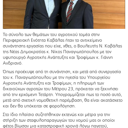
Το σύνολο των θεμάτων του αγροτικού τομέα στην
Περιφερειακή Ενότητα Καβάλας ήταν το αντικείμενο
συνάντησης εργασίας που είχε, χθες, ο Βουλευτής Ν. Καβάλας
της Νέας Δημοκρατίας κ. Νίκος Παναγιωτόπουλος με τον
υφυπουργό Αγροτικής Ανάπτυξης και Τροφίμων κ. Γιάννη
Ανδριανό.
Όπως προέκυψε από τη συνάντηση, και μετά από συνεργασία
του κ. Παναγιωτόπουλου με την ηγεσία του Υπουργείου
Αγροτικής Ανάπτυξης και Τροφίμων, η πληρωμή των
δικαιούχων αγροτών του Μέτρου 23, πρόκειται να ξεκινήσει
από την ερχόμενη Τετάρτη. Υπογραμμίζεται πως το ποσό αυτό,
μετά από σχετική νομοθετική παρέμβαση, θα είναι ακατάσχετο
και δεν θα υπόκειται σε φορολόγηση.
Στο ίδιο πλαίσιο συζητήθηκαν εκτενώς και μέτρα για την
στήριξη των σταφυλοπαραγωγών του νομού μας οι οποίοι
φέτος βίωσαν μια καταστροφική χρονιά λόγω παγετού,