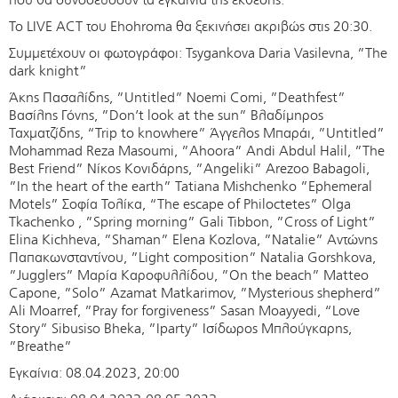
Το LIVE ACT του Ehohroma θα ξεκινήσει ακριβώς στις 20:30.
Συμμετέχουν οι φωτογράφοι: Tsygankova Daria Vasilevna, ”The
dark knight”
Άκης Πασαλίδης, ”Untitled” Noemi Comi, ”Deathfest”
Βασίλης Γόνης, ”Don’t look at the sun” Βλαδίμηρος
Ταχματζίδης, “Trip to knowhere” Άγγελος Μπαράι, ”Untitled”
Mohammad Reza Masoumi, ”Ahoora” Andi Abdul Halil, ”The
Best Friend” Νίκος Κονιδάρης, ”Angeliki” Arezoo Babagoli,
”In the heart of the earth” Tatiana Mishchenko ”Ephemeral
Motels” Σοφία Τολίκα, “The escape of Philoctetes” Olga
Tkachenko , ”Spring morning” Gali Tibbon, ”Cross of Light”
Elina Kichheva, ”Shaman” Elena Kozlova, ”Natalie” Αντώνης
Παπακωνσταντίνου, ”Light composition” Natalia Gorshkova,
”Jugglers” Μαρία Καροφυλλίδου, ”On the beach” Matteo
Capone, ”Solo” Azamat Matkarimov, ”Mysterious shepherd”
Ali Moarref, ”Pray for forgiveness” Sasan Moayyedi, “Love
Story” Sibusiso Bheka, ”Iparty” Ισίδωρος Μπλούγκαρης,
”Breathe”
Εγκαίνια: 08.04.2023, 20:00