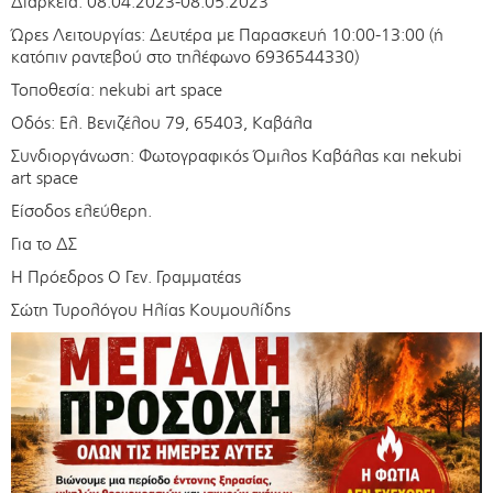
Διάρκεια: 08.04.2023-08.05.2023
Ώρες Λειτουργίας: Δευτέρα με Παρασκευή 10:00-13:00 (ή
κατόπιν ραντεβού στο τηλέφωνο 6936544330)
Τοποθεσία: nekubi art space
Οδός: Ελ. Βενιζέλου 79, 65403, Καβάλα
Συνδιοργάνωση: Φωτογραφικός Όμιλος Καβάλας και nekubi
art space
Είσοδος ελεύθερη.
Για το ΔΣ
Η Πρόεδρος Ο Γεν. Γραμματέας
Σώτη Τυρολόγου Ηλίας Κουμουλίδης