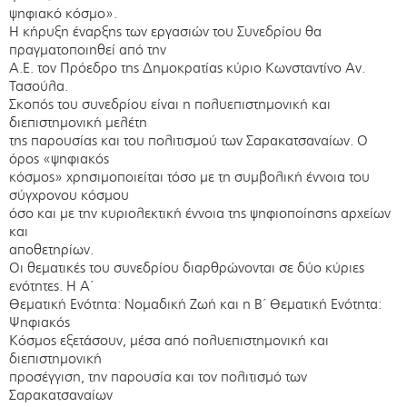
ψηφιακό κόσμο».
Η κήρυξη έναρξης των εργασιών του Συνεδρίου θα
πραγματοποιηθεί από την
Α.Ε. τον Πρόεδρο της Δημοκρατίας κύριο Κωνσταντίνο Αν.
Τασούλα.
Σκοπός του συνεδρίου είναι η πολυεπιστημονική και
διεπιστημονική μελέτη
της παρουσίας και του πολιτισμού των Σαρακατσαναίων. Ο
όρος «ψηφιακός
κόσμος» χρησιμοποιείται τόσο με τη συμβολική έννοια του
σύγχρονου κόσμου
όσο και με την κυριολεκτική έννοια της ψηφιοποίησης αρχείων
και
αποθετηρίων.
Οι θεματικές του συνεδρίου διαρθρώνονται σε δύο κύριες
ενότητες. Η Α΄
Θεματική Ενότητα: Νομαδική Ζωή και η Β΄ Θεματική Ενότητα:
Ψηφιακός
Κόσμος εξετάσουν, μέσα από πολυεπιστημονική και
διεπιστημονική
προσέγγιση, την παρουσία και τον πολιτισμό των
Σαρακατσαναίων