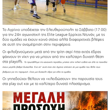
Το Αγρίνιο υποδέχεται την Ελευθερούπολη το Σάββατο (17:00)
για την 24η αγωνιστική της Elite League Ερρίκος Ντυνάν, με τις
δύο ομάδες να έχουν κοινό στόχο αλλά διαφορετικές βλέψεις
σε αυτή την αναμέτρηση στην περιφέρεια.
Οι φιλοξενούμενοι μετά από την τρίτη σερί ήττα εκτός έδρας
ψάχνουν τη νίκη για να μπουν από την καλύτερη δυνατή θέση
στα playoffs.
Το πρωτάθλημα της κανονικής περιόδου μπαίνει στην τελική ευθεία και όλα τα παιχνίδια
έχουν μεγάλο βαθμό δυσκολίας. Ένα απ’ αυτά είναι στο Αγρίνιο απέναντι σε μια ομάδα που θέλει τους
βαθμούς για την παραμονή. Είναι μια δύσκολη έδρα για όλες τις ομάδες.
Οι γηπεδούχοι θέλουν να «κλειδώσουν» την παρουσία τους
στα play out και με το καλύτερο δυνατό πλασάρισμα.