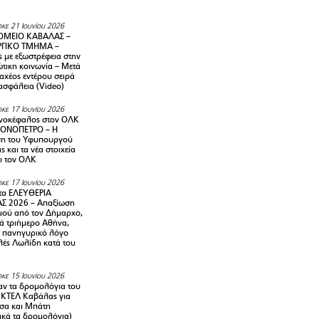
κε 21 Ιουνίου 2026
ΜΕΙΟ ΚΑΒΑΛΑΣ –
ΡΓΙΚΟ ΤΜΗΜΑ –
ς με εξωστρέφεια στην
τικη κοινωνία – Μετά
αχέος εντέρου σειρά
 ασφάλεια (Video)
κε 17 Ιουνίου 2026
νοκέφαλος στον ΟΛΚ
ΜΟΝΟΠΕΤΡΟ – Η
ση του Υφυπουργού
ς και τα νέα στοιχεία
ι τον ΟΛΚ
κε 17 Ιουνίου 2026
τα ΕΛΕΥΘΕΡΙΑ
Σ 2026 – Απαξίωση
μού από τον Δήμαρχο,
νά τριήμερο Αθήνα,
ν πανηγυρικό λόγο
λές Λωλίδη κατά του
κε 15 Ιουνίου 2026
αν τα δρομολόγια του
 ΚΤΕΛ Καβάλας για
σα και Μπάτη
ικά τα δρομολόγια)