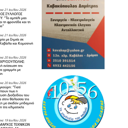
κε 21 Ιουλίου 2026
ΚΟΣ ΣΥΛΛΟΓΟΣ
Y: “Το αμπέλι μας
αι τη φροντίδα και τη
ας”
κε 21 Ιουλίου 2026
ία με ζημιές σε
Καβάλα και Κομοτηνή
κε 20 Ιουλίου 2026
 ΧΡΥΣΟΥΠΟΛΗΣ:
κή ενίσχυση της
ής γραμμής με
δη
κε 20 Ιουλίου 2026
κούρη: “Γιατί
τουν πως η
υση Διοξειδίου του
 στην θάλασσα της
κη με σχεδόν μηδαμινό
 της κλιματικής
κε 19 Ιουλίου 2026
ΜΑΡΧΟΣ ΤΕΧΝΙΚΩΝ