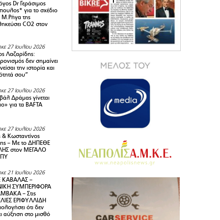
όγος Dr Γεράσιμος
ουλος* για το σχέδιο
 M.Ρήγα της
ηκεύσει CO2 στον
κε 27 Ιουλίου 2026
ς Λαζαρίδης:
ρονισμός δεν σημαίνει
είσαι την ιστορία και
τότητά σου”
κε 27 Ιουλίου 2026
ιβάλ Δράμας γίνεται
ιο» για τα BAFTA
κε 27 Ιουλίου 2026
 & Κωσταντίνος
ης – Με το ΔΗΠΕΘΕ
ΗΣ στον ΜΕΓΑΛΟ
ΜΠΥ
κε 21 Ιουλίου 2026
 ΚΑΒΑΛΑΣ –
ΙΚΗ ΣΥΜΠΕΡΙΦΟΡΑ
ΜΒΑΚΑ – Στις
ΛΙΕΣ ΕΡΙΦΥΛΛΙΔΗ
ολογήσει ότι δεν
ει αύξηση στο μισθό