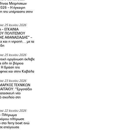
Μήνας Μετρήσεων
2026 – H έγκαιρη
η της υπέρτασης στην
κε 25 Ιουνίου 2026
 – ΕΓΚΑΙΝΙΑ
ΟΥ ΠΟΛΙΤΙΣΜΟΥ
ΗΣ ΑΘΑΝΑΣΙΑΔΗΣ” –
ε και η ντροπή… με τα
άδη
κε 25 Ιουνίου 2026
τική οργάνωση έκλεβε
ε όλη τη βόρεια
 Η δράση της
φηκε και στην Καβάλα
κε 23 Ιουνίου 2026
ΜΑΡΧΟΣ ΤΕΧΝΙΚΩΝ
ΑΓΓΑΙΟΥ: “Εργοτάξιο
κατασκευή νέο
ό σχολείο στη
κε 22 Ιουνίου 2026
– Πλήρωμα
φόρου πλήρωσε
ο στο ferry boat ενώ
σε επείγουσα