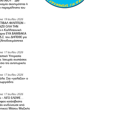
ΑΓΓΑΙΟΥ: “Δεν
 καμία σκοπιμότητα ή
 παραμέλησης του
κε 19 Ιουλίου 2026
ΤΙΒΑΛ ΦΙΛΙΠΠΩΝ –
ΑΖΕΙ ΟΛΗ ΤΗΝ
η Καλλιτεχνική
ντρια ΕΥΑ ΒΑΜΒΑΚΑ
Δ.Σ. του ΔΗΠΕΘΕ για
! (Αποδοκιμάστηκε
κε 17 Ιουλίου 2026
στική Υπηρεσία
: Ισχυρές συστάσεις
σιο της αντιπυρικής
υ
κε 17 Ιουλίου 2026
λα: Στα «γαλάζια» ο
εωργιάδης
κε 17 Ιουλίου 2026
 – ΛΙΓΟ ΕΛΕΙΨΕ…
φος κατάσβεσης
άς κινδύνευσε από
οπικού Μέσου Μαζικής