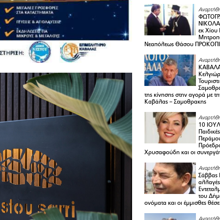
Αναρτήθη
ΦΩΤΟΓΡ
ΝΙΚΟΛΑ
εκ Χίου
Μητροπο
Νεαπόλεως Θάσου ΠΡΟΚΟΠ
Αναρτήθη
ΚΑΒΑΛΑ 
Κελγιώρ
Τουριστ
Σαμοθρά
της κίνησης στην αγορά με τ
Καβάλας – Σαμοθρακης
Αναρτήθη
10 ΙΟΥΛ
Παιδικέ
Περάμου
Πρόεδρ
Χρυσαφούδη και οι συνεργάτ
Αναρτήθη
Σάββας 
αλλαγές
Εντεταλ
του Δήμ
ονόματα και οι έμμισθες θέσε
Αναρτήθη