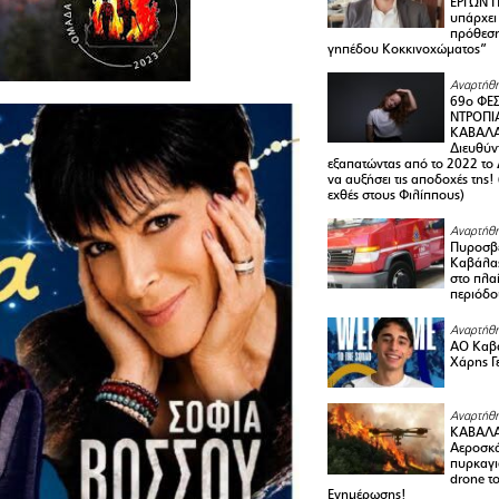
ΕΡΓΩΝ Π
υπάρχει
πρόθεση
γηπέδου Κοκκινοχώματος”
Αναρτήθη
69ο ΦΕΣ
ΝΤΡΟΠΙ
ΚΑΒΑΛΑ 
Διευθύ
εξαπατώντας από το 2022 το 
να αυξήσει τις αποδοχές της
εχθές στους Φιλίππους)
Αναρτήθη
Πυροσβε
Καβάλας
στο πλαί
περιόδο
Αναρτήθη
ΑΟ Καβά
Χάρης Γ
Αναρτήθη
ΚΑΒΑΛΑ
Αεροσκά
πυρκαγι
drone τ
Ενημέρωσης!