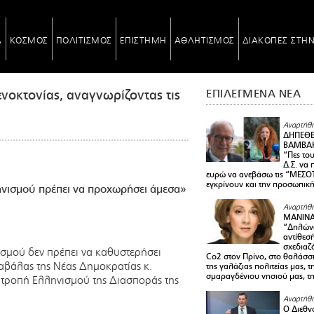
Α
ΚΟΣΜΟΣ
ΠΟΛΙΤΙΣΜΟΣ
ΕΠΙΣΤΗΜΗ
ΑΘΛΗΤΙΣΜΟΣ
ΔΙΑΚΟΠΕΣ ΣΤΗ
νοκτονίας, αναγνωρίζοντας τις
ΕΠΙΛΕΓΜΕΝΑ ΝΕΑ
Αναρτήθη
ΔΗΠΕΘΕ
ΒΑΜΒΑΚ
“Πες το
Δ.Σ. να
ευρώ να ανεβάσω τις “ΜΕΣΟΤ
εγκρίνουν και την προσωπικ
ηνισμού πρέπει να προχωρήσει άμεσα»
Αναρτήθη
ΜΑΝΙΝ
“Δηλώνω
αντίθεσ
σχεδιαζ
ισμού δεν πρέπει να καθυστερήσει
Co2 στον Πρίνο, στο θαλάσσ
αβάλας της Νέας Δημοκρατίας κ.
της γαλάζιας πολιτείας μας, 
σμαραγδένιου νησιού μας, τ
πιτροπή Ελληνισμού της Διασποράς της
Αναρτήθη
Ο Διεθν