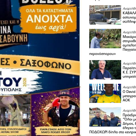
Αναρτήθη
ΚΑΒΑΛΑ 
αστυνομι
σύλληψ
Αναρτήθη
Μακάριο
στηριχθ
αμπελοπ
Παγγαίο
περονόσπορου»
Αναρτήθη
Παραίτη
Κ.Ε. ΣΥ
υπηρετή
Αναρτήθη
Ο David 
μεταγρα
ΑΟΚ
Αναρτήθη
Πρόεδρο
“Όλοι μ
Δήμος, 
έλεγχο 
ΠΟΔΟΧΩΡΙ δίπλα στο κεντρικ