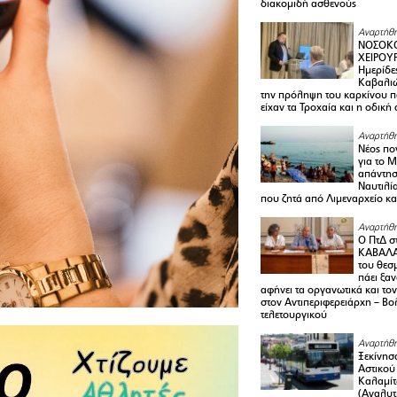
διακομιδή ασθενούς
Αναρτήθη
ΝΟΣΟΚΟ
ΧΕΙΡΟΥ
Ημερίδε
Καβαλιώ
την πρόληψη του καρκίνου π
είχαν τα Τροχαία και η οδική
Αναρτήθη
Νέος πο
για το 
απάντη
Ναυτιλία
που ζητά από Λιμεναρχείο κα
Αναρτήθη
Ο ΠτΔ σ
ΚΑΒΑΛΑ
του θεσ
πάει ξα
αφήνει τα οργανωτικά και το
στον Αντιπεριφερειάρχη – Βο
τελετουργικού
Αναρτήθη
Ξεκίνησ
Αστικού
Καλαμίτ
(Αναλυτ