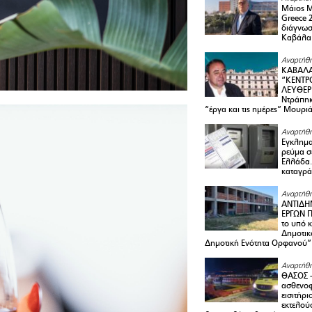
Μάιος 
Greece 
διάγνωσ
Καβάλα
Αναρτήθη
ΚΑΒΑΛΑ
“ΚΕΝΤΡ
ΛΕΥΘΕΡ
Ντράπηκ
“έργα και τις ημέρες” Μουρι
Αναρτήθη
Εγκλημα
ρεύμα σ
Ελλάδα.
καταγρά
Αναρτήθη
ΑΝΤΙΔΗ
ΕΡΓΩΝ Π
το υπό 
Δημοτικ
Δημοτική Ενότητα Ορφανού”
Αναρτήθη
ΘΑΣΟΣ 
ασθενο
εισιτήρι
εκτελού