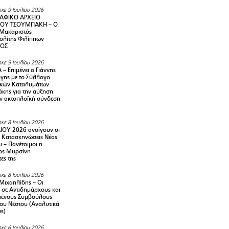
κε 9 Ιουλίου 2026
ΑΦΙΚΟ ΑΡΧΕΙΟ
ΟΥ ΤΣΟΥΜΠΑΚΗ – Ο
 Μακαριστός
λίτης Φιλίππων
ΙΟΣ
κε 9 Ιουλίου 2026
– Επιμένει ο Γιάννης
γης με το Σύλλογο
ικών Καταλυμάτων
κης για την αύξηση
ην ακτοπλοϊκή σύνδεση
κε 8 Ιουλίου 2026
ΙΟΥ 2026 ανοίγουν οι
ς Κατασκηνώσεις Νέας
 – Πανέτοιμοι η
ος Μυρσίνη
ες της
κε 8 Ιουλίου 2026
Μιχαηλίδης – Οι
 σε Αντιδημάρχους και
μένους Συμβούλους
ου Νέστου (Αναλυτικά
ις)
κε 6 Ιουλίου 2026