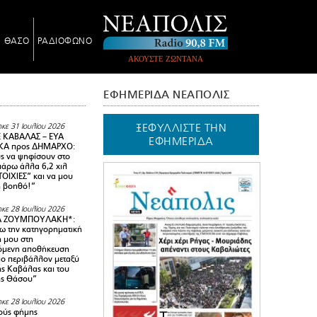
Ν ΘΑΣΟ
ΡΑΔΙΟΦΩΝΟ
ΑΚΟΥΣΤΕ ΖΩΝΤΑΝΑ
ΕΦΗΜΕΡΙΔΑ ΝΕΑΠΟΛΙΣ
ΞΕΦΥΛΛΙΣΤΕ ΤΗΝ
κε 31 Ιουλίου 2026
 ΚΑΒΑΛΑΣ – ΕΥΑ
ΕΦΗΜΕΡΙΔΑ
Α προς ΔΗΜΑΡΧΟ:
υς να ψηφίσουν στο
 πάρω άλλα 6,2 χιλ
ΟΙΧΙΕΣ” και να μου
ή βοηθό!”
κε 28 Ιουλίου 2026
Α ΖΟΥΜΠΟΥΛΑΚΗ*:
 την κατηγορηματική
ή μου στη
όμενη αποθήκευση
ιο περιβάλλον μεταξύ
της Καβάλας και του
ης Θάσου”
κε 28 Ιουλίου 2026
ούς φήμης