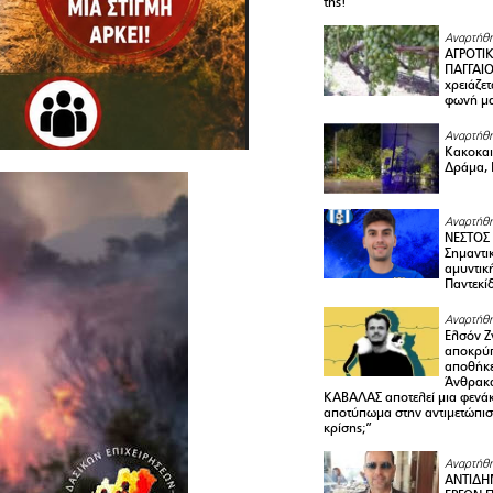
της!
Αναρτήθη
ΑΓΡΟΤΙ
ΠΑΓΓΑΙΟ
χρειάζετ
φωνή μ
Αναρτήθη
Κακοκαιρ
Δράμα, 
Αναρτήθη
ΝΕΣΤΟΣ
Σημαντι
αμυντικ
Παντεκί
Αναρτήθη
Ελσόν Ζγ
αποκρύπ
αποθήκε
Άνθρακα
ΚΑΒΑΛΑΣ αποτελεί μια φενά
αποτύπωμα στην αντιμετώπιση
κρίσης;”
Αναρτήθη
ΑΝΤΙΔΗ