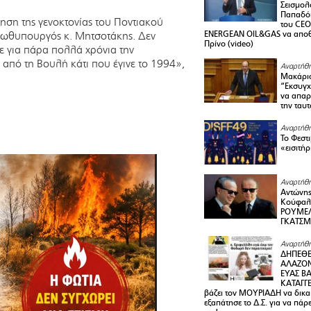
Σεισμολ
Παπαδόπ
ση της γενοκτονίας του Ποντιακού
του CEO
Πρωθυπουργός κ. Μητσοτάκης. Δεν
ENERGEAN OIL&GAS να αποθ
Πρίνο (video)
 για πάρα πολλά χρόνια την
από τη Βουλή κάτι που έγινε το 1994»,
Αναρτήθη
Μακάριο
“Εκσυγχ
να απαρν
την ταυ
Αναρτήθη
Το Φεστ
«εισιτήρ
Αναρτήθη
Αντώνης
Κούφαλ
ΡΟΥΜΕΛ
ΓΚΑΤΣ
Αναρτήθη
ΔΗΠΕΘΕ
ΑΛΑΖΟΝ
ΕΥΑΣ ΒΑ
ΚΑΤΑΓΓΕ
βάζει τον ΜΟΥΡΙΑΔΗ να δικαι
εξαπάτησε το Δ.Σ. για να πάρ