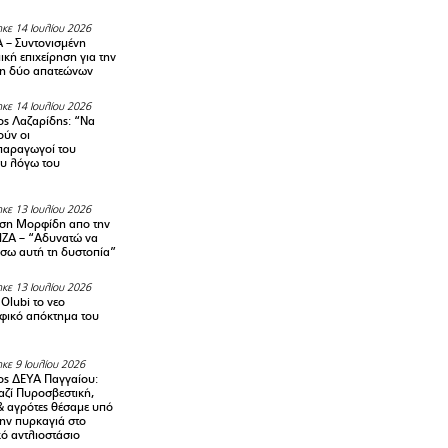
κε 14 Ιουλίου 2026
– Συντονισμένη
κή επιχείρηση για την
η δύο απατεώνων
κε 14 Ιουλίου 2026
ς Λαζαρίδης: “Να
ούν οι
αραγωγοί του
υ λόγω του
κε 13 Ιουλίου 2026
ση Μορφίδη απο την
ΡΙΖΑ – “Αδυνατώ να
σω αυτή τη δυστοπία”
κε 13 Ιουλίου 2026
Olubi το νεο
φικό απόκτημα του
κε 9 Ιουλίου 2026
ς ΔΕΥΑ Παγγαίου:
αζί Πυροσβεστική,
& αγρότες θέσαμε υπό
την πυρκαγιά στο
ό αντλιοστάσιο