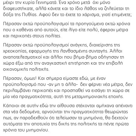
μέχρι την κυρία Γεννηματά. Ένα χρόνο μετά όχι μόνο
διαψευστήκατε, αλλά κάνετε και το ίδιο λάθος να ζηλεύεται τη
δόξα της Πυθίας. Αφού δεν το έχετε το χάρισμα, γιατί επιμένετε;
Πέρασαν οκτώ προϋπολογισμοί τα προηγούμενα οκτώ χρόνια
που ο καθένας από αυτούς, είτε λίγο είτε πολύ, έφεραν μέτρα
και περικοπές στους πολίτες.
Πέρασαν οκτώ προϋπολογισμοί ανάγκης, διαχείρισης της
χρεοκοπίας, εφαρμογής της λανθασμένης συνταγής. Άλλοι
αναποτελεσματικοί και άλλοι που βήμα-βήμα οδήγησαν τη
χώρα έξω από την αναγκαστική επιτήρηση και την επιβολή
οικονομικής πολιτικής.
Πέρασαν, όμως! Και σήμερα είμαστε εδώ, με έναν
προϋπολογισμό που -αν μη τι άλλο- δεν φέρνει νέα μέτρα, δεν
περιλαμβάνει περικοπές και προσπαθεί να εισάγει τη χώρα σε
μία νέα πραγματικότητα, αυτή της μεταμνημονιακής εποχής.
Κάποιοι σε αυτήν εδώ την αίθουσα στέκονται αμήχανα απέναντι
στα νέα δεδομένα, αρνούνται την πραγματικότητα θεωρώντας
πως, αν παραδεχθούν ότι τελείωσαν τα μνημόνια, θα δεχτούν
αυτόματα την αποτυχία της δικής της πολιτικής τα πέντε πρώτα
χρόνια του μνημονίου.