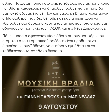
αύριο. Πατώντας λοιπόν στο στέρεο έδαφος, που με πολύ κόπο
και θυσίες καταφέραμε να δημιουργήσουμε για την πατρίδα
μας, σχεδιάζουμε ένα μέλλον καλύτερο με βήματα -ίσως αργά-
αλλά σταθερά. Γιατί δεν θέλουμε σε καμία περίπτωση να
γυρίσουμε στα δύσκολα χρόνια του μνημονίου, στα οποία μας
οδήγησαν οι πολιτικές του ΠΑΣΟΚ και της Νέας Δημοκρατίας.
Πάμε μπροστά αφήνοντας πίσω όλους αυτούς που χάριν του
ατομικού ή του κομματικού οφέλους είναι πρόθυμοι να
διαιρέσουν τους Έλληνες, να σπείρουν εμπάθεια και να
καλλιεργήσουν τον εθνικό διχασμό.