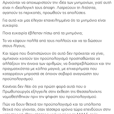
Αρνούνται να αποχωριστούν την ιδέα των μνημονίων, γιατί αυτή
είναι η ιδεολογική τους άποψη. Λατρεύουν τη λιτότητα,
αγαπούν τις περικοπές, προωθούν τις απολύσεις.
Για αυτό και μας έλεγαν επανειλημμένα ότι το μνημόνιο είναι
ευκαιρία.
Ποια ευκαιρία έβλεπαν πίσω από τα μνημόνια;
Το να κόψουν πολλά από τους πολλούς και να τα δώσουν
στους λίγους;
Και τώρα που διαπιστώνουν ότι αυτό δεν πρόκειται να γίνει,
αμήχανοι κοιτούν τον προϋπολογισμό προσπαθώντας να
αλλάξουν την έννοια των αριθμών, να διαστρεβλώσουν και την
πραγματικότητα με κόλπα μαγικά, με επιχειρήματα που
καταρρέουν μπροστά σε όποιον σοβαρό αναγνώστη του
προϋπολογισμού.
Κανένας δεν λέει ότι για πρώτη φορά αυτά που ο
Πρωθυπουργός εξήγγειλε στην έκθεση της Θεσσαλονίκης
νομοθετήθηκαν πριν την ψήφιση του προϋπολογισμού.
Πώς να δουν θετικά τον προϋπολογισμό και τα υπόλοιπα
θετικά που γίνονται, όταν τέσσερα χρόνια τώρα επενδύουν στην