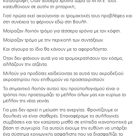
καταστροφή; Όταν τέσσερα χρόνια τώρα τα Μ.Μ.Ε. τούς
κατευθύνουν σε αυτήν τη ρητορική;
Γιατί πρώτα εκεί ακούγονται οι τρομακτικές τους προβλέψεις και
στη συνέχεια τις φέρνουν εδώ στη Βουλή.
Μοίραζαν λοιπόν τρόμο για τέσσερα χρόνια με τον κόφτη.
Μοίραζαν τρόμο με την περικοπή των συντάξεων.
Και σίγουρα το ίδιο θα κάνουν με το αφορολόγητο.
Όταν δεν φτάνουν αυτά για να τρομοκρατήσουν τον κόσμο,
αλλάζουν την ατζέντα.
Μιλούν για προδότες χαϊδεύοντας τα αυτιά του ακροδεξιού
ακροατηρίου που επιθυμούν να προσεταιριστούν.
Το σημαντικό λοιπόν αυτού του προϋπολογισμού είναι ο
τρόπος που προετοιμάζει το μέλλον όλων μας και κυρίως το
μέλλον της νέας γενιάς.
Για μας δεν αρκεί η μείωση της ανεργίας. Φροντίζουμε οι
δουλειές να είναι σταθερές. Επαναφέραμε τις συλλογικές
συμβάσεις και τον κατώτατο μισθό σε επίπεδα ικανοποιητικά με
βάση τη συγκυρία. Για αυτούς έχουμε την ευθύνη να υπάρξει
ένα σύστημα κοινωνικής ασφάλισης που να διασφαλίζει το