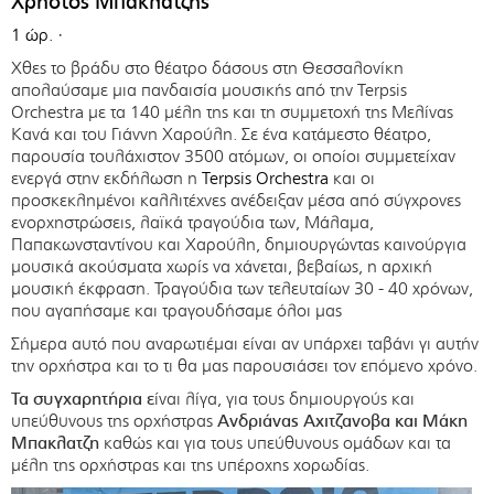
Χρήστος Μπακλατζής
1 ώρ.
·
Χθες το βράδυ στο θέατρο δάσους στη Θεσσαλονίκη
απολαύσαμε μια πανδαισία μουσικής από την Terpsis
Orchestra με τα 140 μέλη της και τη συμμετοχή της Μελίνας
Κανά και του Γιάννη Χαρούλη. Σε ένα κατάμεστο θέατρο,
παρουσία τουλάχιστον 3500 ατόμων, οι οποίοι συμμετείχαν
ενεργά στην εκδήλωση η
Terpsis Οrchestra
και οι
προσκεκλημένοι καλλιτέχνες ανέδειξαν μέσα από σύγχρονες
ενορχηστρώσεις, λαϊκά τραγούδια των, Μάλαμα,
Παπακωνσταντίνου και Χαρούλη, δημιουργώντας καινούργια
μουσικά ακούσματα χωρίς να χάνεται, βεβαίως, η αρχική
μουσική έκφραση. Τραγούδια των τελευταίων 30 - 40 χρόνων,
που αγαπήσαμε και τραγουδήσαμε όλοι μας
Σήμερα αυτό που αναρωτιέμαι είναι αν υπάρχει ταβάνι γι αυτήν
την ορχήστρα και το τι θα μας παρουσιάσει τον επόμενο χρόνο.
Τα συγχαρητήρια ε
ίναι λίγα, για τους δημιουργούς και
υπεύθυνους της ορχήστρας
Ανδριάνας Αχιτζανοβα και Μάκη
Μπακλατζη
καθώς και για τους υπεύθυνους ομάδων και τα
μέλη της ορχήστρας και της υπέροχης χορωδίας.