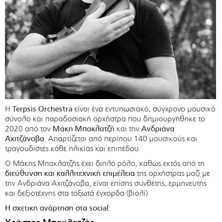
Η
Terpsis Orchestra
είναι ένα εντυπωσιακό, σύγχρονο μουσικό
σύνολο και παραδοσιακή ορχήστρα που δημιουργήθηκε το
2020 από τον
Μάκη Μπακλατζή
και την
Ανδριάνα
Αχιτζάνοβα
. Απαρτίζεται από περίπου 140 μουσικούς και
τραγουδιστές κάθε ηλικίας και επιπέδου.
Ο Μάκης Μπακλατζής έχει διπλό ρόλο, καθώς εκτός από τη
διεύθυνση και καλλιτεχνική επιμέλεια
της ορχήστρας μαζί με
την Ανδριάνα Αχιτζάνοβα, είναι επίσης συνθέτης, ερμηνευτής
και δεξιοτέχνης στα τοξωτά έγχορδα (βιολί)
Η σχετικη ανάρτηση στα social: